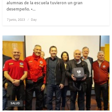
alumnas de la escuela tuvieron un gran
desempeño. •…
Publicado
7 junio, 2023
Day
el
SALUD