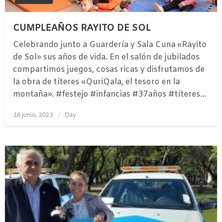
CUMPLEAÑOS RAYITO DE SOL
Celebrando junto a Guardería y Sala Cuna «Rayito
de Sol» sus años de vida. En el salón de jubilados
compartimos juegos, cosas ricas y disfrutamos de
la obra de títeres «QuriQala, el tesoro en la
montaña». #festejo #infancias #37años #títeres…
Publicado
16 junio, 2023
Day
el