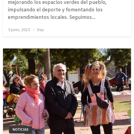
mejorando los espacios verdes del pueblo,
impulsando el deporte y fomentando los
emprendimientos locales. Seguimos…
Publicado
5 junio, 2023
Day
el
NOTICIAS