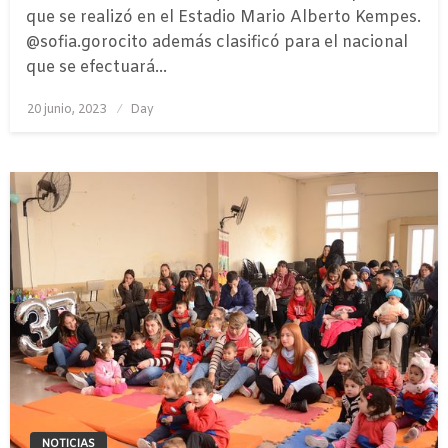
que se realizó en el Estadio Mario Alberto Kempes.
@sofia.gorocito además clasificó para el nacional
que se efectuará…
Publicado
20 junio, 2023
Day
el
NOTICIAS