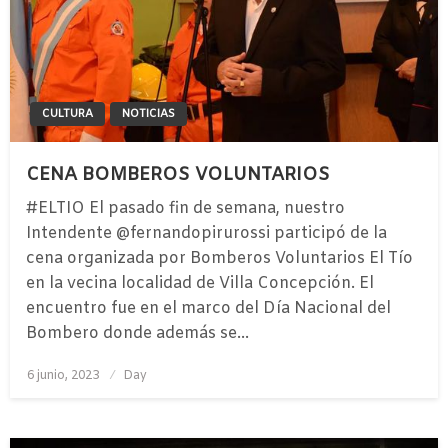
CULTURA
NOTICIAS
CENA BOMBEROS VOLUNTARIOS
#ELTIO El pasado fin de semana, nuestro
Intendente @fernandopirurossi participó de la
cena organizada por Bomberos Voluntarios El Tío
en la vecina localidad de Villa Concepción. El
encuentro fue en el marco del Día Nacional del
Bombero donde además se…
Publicado
6 junio, 2023
Day
el