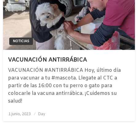
NOTICIAS
VACUNACIÓN ANTIRRÁBICA
VACUNACIÓN #ANTIRRÁBICA Hoy, último día
para vacunar a tu #mascota. Llegate al CTC a
partir de las 16:00 con tu perro o gato para
colocarle la vacuna antirrábica. ¡Cuidemos su
salud!
Publicado
1 junio, 2023
Day
el