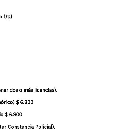
n t/p)
ener dos o más licencias).
órico) $ 6.800
io $ 6.800
ar Constancia Policial).