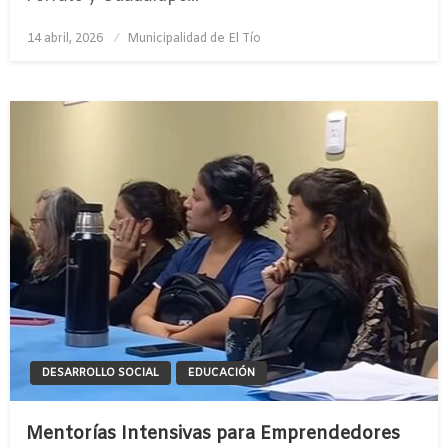
Publicado
14 abril, 2026
Municipalidad de El Tío
el
DESARROLLO SOCIAL
EDUCACIÓN
Mentorías Intensivas para Emprendedores