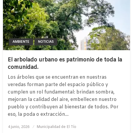
AMBIENTE
NOTICIAS
El arbolado urbano es patrimonio de toda la
comunidad.
Los árboles que se encuentran en nuestras
veredas forman parte del espacio público y
cumplen un rol fundamental: brindan sombra,
mejoran la calidad del aire, embellecen nuestro
pueblo y contribuyen al bienestar de todos. Por
eso, la poda o extracción…
Publicado
4 junio, 2026
Municipalidad de El Tío
el