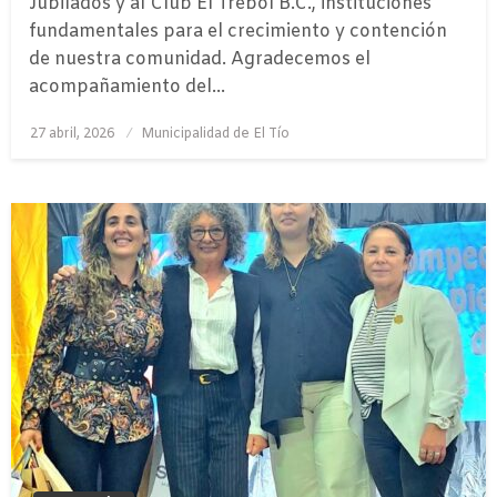
Jubilados y al Club El Trébol B.C., instituciones
fundamentales para el crecimiento y contención
de nuestra comunidad. Agradecemos el
acompañamiento del…
Publicado
27 abril, 2026
Municipalidad de El Tío
el