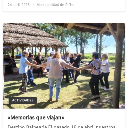
Publicado
24 abril, 2026
Municipalidad de El Tío
el
ACTIVIDADES
«Memorias que viajan»
Destino Balnearia El pasado 18 de abril nuestros