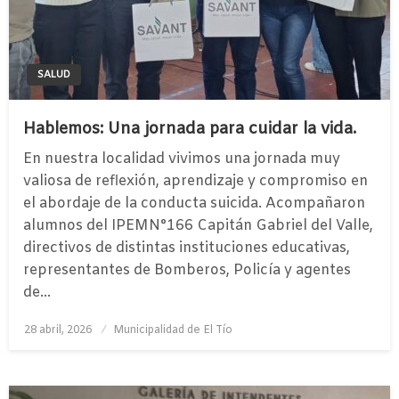
SALUD
Hablemos: Una jornada para cuidar la vida.
En nuestra localidad vivimos una jornada muy
valiosa de reflexión, aprendizaje y compromiso en
el abordaje de la conducta suicida. Acompañaron
alumnos del IPEMN°166 Capitán Gabriel del Valle,
directivos de distintas instituciones educativas,
representantes de Bomberos, Policía y agentes
de…
Publicado
28 abril, 2026
Municipalidad de El Tío
el