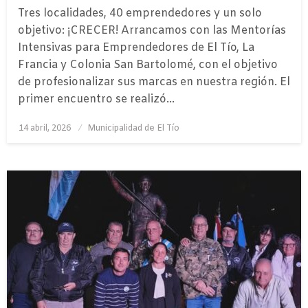
Tres localidades, 40 emprendedores y un solo
objetivo: ¡CRECER! ​Arrancamos con las Mentorías
Intensivas para Emprendedores de El Tío, La
Francia y Colonia San Bartolomé, con el objetivo
de profesionalizar sus marcas en nuestra región. El
primer encuentro se realizó…
Publicado
14 abril, 2026
Municipalidad de El Tío
el