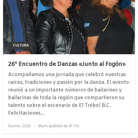
CULTURA
26° Encuentro de Danzas «Junto al Fogón»
Acompañamos una jornada que celebró nuestras
raíces, tradiciones y pasión por la danza. El evento
reunió a un importante números de bailarines y
bailarinas de toda la región que compartieron su
talento sobre el escenario de El Trébol B.C.
Felicitaciones…
Publicado
8 junio, 2026
Municipalidad de El Tío
el