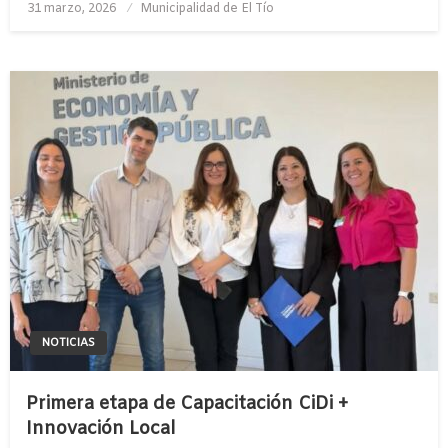
Publicado
31 marzo, 2026
Municipalidad de El Tío
el
NOTICIAS
Primera etapa de Capacitación CiDi +
Innovación Local