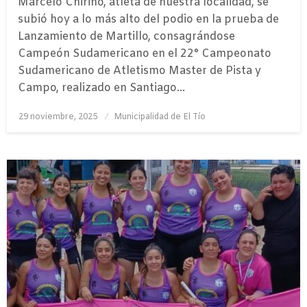
Marcelo Chirino, atleta de nuestra localidad, se
subió hoy a lo más alto del podio en la prueba de
Lanzamiento de Martillo, consagrándose
Campeón Sudamericano en el 22° Campeonato
Sudamericano de Atletismo Master de Pista y
Campo, realizado en Santiago…
Publicado
29 noviembre, 2025
Municipalidad de El Tío
el