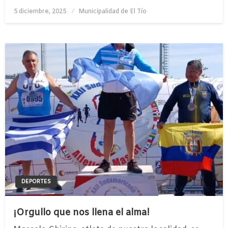
Publicado
5 diciembre, 2025
Municipalidad de El Tío
el
DEPORTES
¡Orgullo que nos llena el alma!