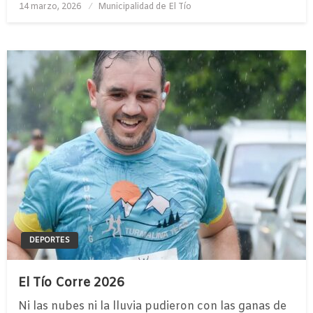
Publicado
14 marzo, 2026
Municipalidad de El Tío
el
DEPORTES
El Tío Corre 2026
Ni las nubes ni la lluvia pudieron con las ganas de