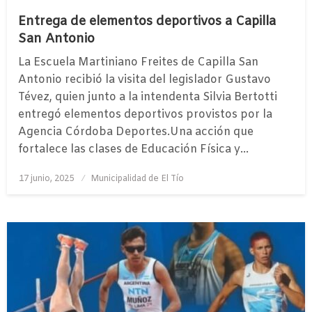
Entrega de elementos deportivos a Capilla
San Antonio
La Escuela Martiniano Freites de Capilla San
Antonio recibió la visita del legislador Gustavo
Tévez, quien junto a la intendenta Silvia Bertotti
entregó elementos deportivos provistos por la
Agencia Córdoba Deportes.Una acción que
fortalece las clases de Educación Física y…
Publicado
17 junio, 2025
Municipalidad de El Tío
el