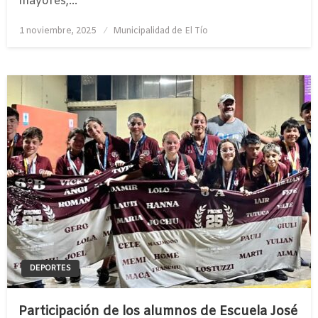
mayores,…
Publicado
1 noviembre, 2025
Municipalidad de El Tío
el
DEPORTES
Participación de los alumnos de Escuela José