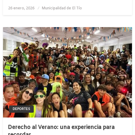
Publicado
26 enero, 2026
Municipalidad de El Tío
el
DEPORTES
Derecho al Verano: una experiencia para
recordar