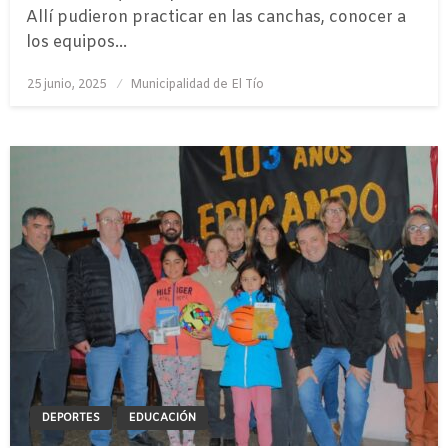
Allí pudieron practicar en las canchas, conocer a
los equipos…
Publicado
25 junio, 2025
Municipalidad de El Tío
el
DEPORTES
EDUCACIÓN