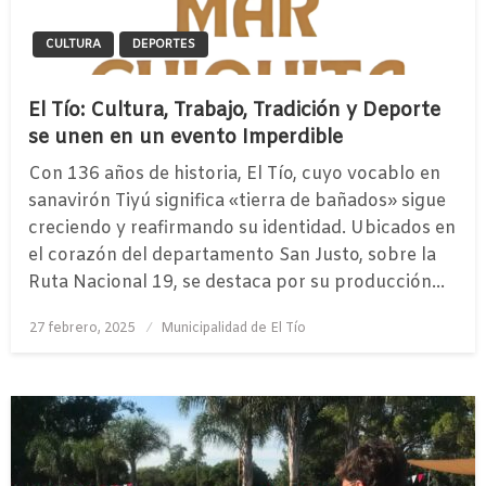
CULTURA
DEPORTES
El Tío: Cultura, Trabajo, Tradición y Deporte
se unen en un evento Imperdible
Con 136 años de historia, El Tío, cuyo vocablo en
sanavirón Tiyú significa «tierra de bañados» sigue
creciendo y reafirmando su identidad. Ubicados en
el corazón del departamento San Justo, sobre la
Ruta Nacional 19, se destaca por su producción…
Publicado
27 febrero, 2025
Municipalidad de El Tío
el