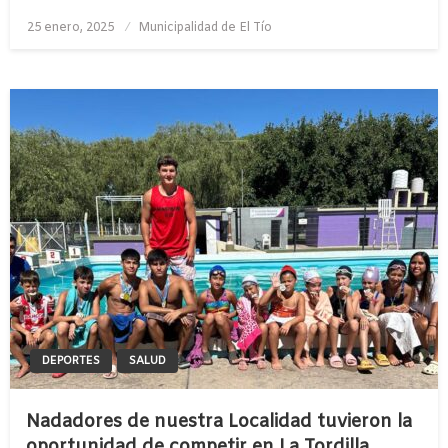
Publicado
25 enero, 2025
Municipalidad de El Tío
el
DEPORTES
SALUD
Nadadores de nuestra Localidad tuvieron la
oportunidad de competir en La Tordilla.