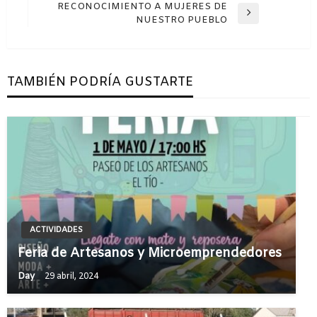
de
anterior
RECONOCIMIENTO A MUJERES DE
entradas
Entrada
NUESTRO PUEBLO
siguiente
TAMBIÉN PODRÍA GUSTARTE
ACTIVIDADES
Feria de Artesanos y Microemprendedores
Day
29 abril, 2024