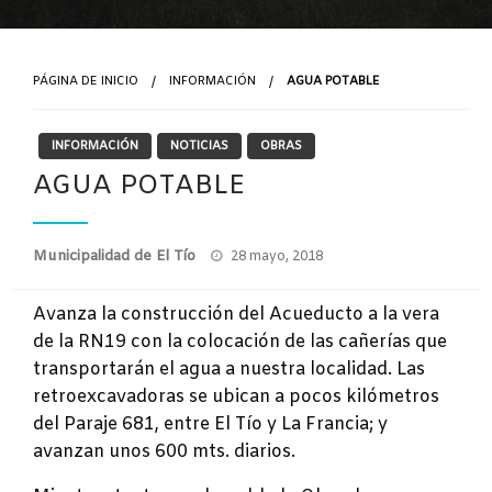
PÁGINA DE INICIO
INFORMACIÓN
AGUA POTABLE
INFORMACIÓN
NOTICIAS
OBRAS
AGUA POTABLE
Publicado
Municipalidad de El Tío
28 mayo, 2018
el
Avanza la construcción del Acueducto a la vera
de la RN19 con la colocación de las cañerías que
transportarán el agua a nuestra localidad. Las
retroexcavadoras se ubican a pocos kilómetros
del Paraje 681, entre El Tío y La Francia; y
avanzan unos 600 mts. diarios.