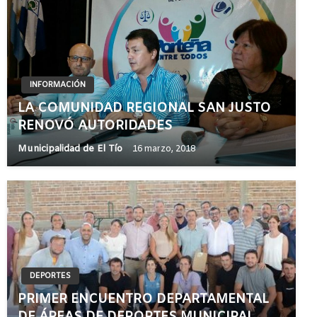
INFORMACIÓN
LA COMUNIDAD REGIONAL SAN JUSTO
RENOVÓ AUTORIDADES
Municipalidad de El Tío
16 marzo, 2018
DEPORTES
PRIMER ENCUENTRO DEPARTAMENTAL