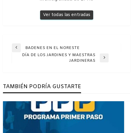
Ver todas las entradas
Navegación
BADENES EN EL NORESTE
Entrada
de
DÍA DE LOS JARDINES Y MAESTRAS
anterior
Entrada
JARDINERAS
entradas
siguiente
TAMBIÉN PODRÍA GUSTARTE