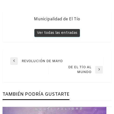
Municipalidad de El Tío
Ver todas las entradas
Navegación
REVOLUCIÓN DE MAYO
Entrada
de
DE EL TÍO AL
anterior
Entrada
MUNDO
entradas
siguiente
TAMBIÉN PODRÍA GUSTARTE