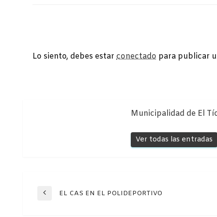
DEJA UNA RESPUESTA
Lo siento, debes estar
conectado
para publicar u
Municipalidad de El Tí
Ver todas las entradas
Navegación
EL CAS EN EL POLIDEPORTIVO
Entrada
anterior