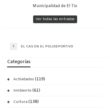
Municipalidad de El Tío
Ver todas las entradas
Navegación
EL CAS EN EL POLIDEPORTIVO
Entrada
de
anterior
entradas
Categorías
(119)
Actividades
(61)
Ambiente
(138)
Cultura