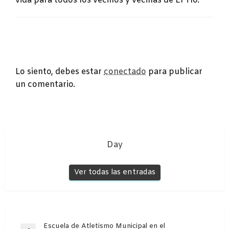
vida para todos los vecinos y vecinas de El Tío.
DEJA UNA RESPUESTA
Lo siento, debes estar
conectado
para publicar
un comentario.
Day
Ver todas las entradas
Navegación
Escuela de Atletismo Municipal en el