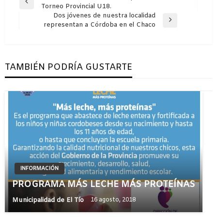
Entrada
Torneo Provincial U18.
de
anterior
Dos jóvenes de nuestra localidad
entradas
Entrada
representan a Córdoba en el Chaco
siguiente
TAMBIÉN PODRÍA GUSTARTE
INFORMACIÓN
PROGRAMA MÁS LECHE MÁS PROTEÍNAS
Municipalidad de El Tío
16 agosto, 2018