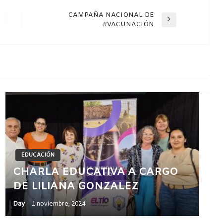
CAMPAÑA NACIONAL DE
Entrada
#VACUNACIÓN
siguiente
EDUCACIÓN
CHARLA EDUCATIVA A CARGO
DE LILIANA GONZALEZ
Day
1 noviembre, 2024