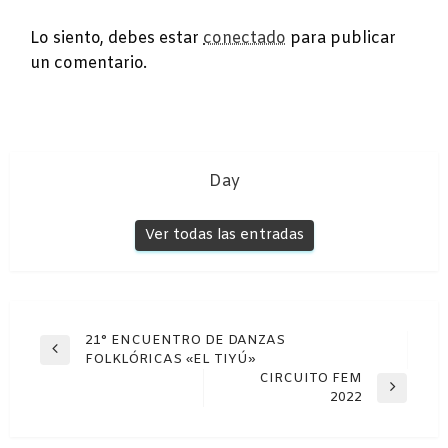
DEJA UNA RESPUESTA
Lo siento, debes estar
conectado
para publicar
un comentario.
Day
Ver todas las entradas
Navegación
21° ENCUENTRO DE DANZAS
Entrada
FOLKLÓRICAS «EL TIYÚ»
de
anterior
CIRCUITO FEM
entradas
Entrada
2022
siguiente