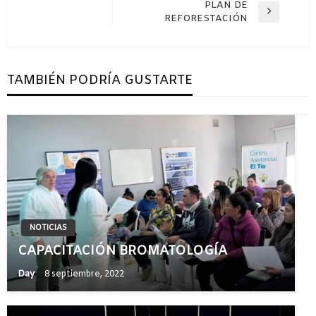
de
PLAN DE
anterior
Entrada
REFORESTACIÓN
entradas
siguiente
TAMBIÉN PODRÍA GUSTARTE
NOTICIAS
CAPACITACIÓN BROMATOLOGÍA
Day
8 septiembre, 2022