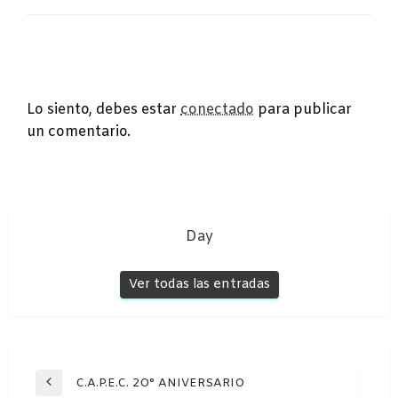
DEJA UNA RESPUESTA
Lo siento, debes estar
conectado
para publicar
un comentario.
Day
Ver todas las entradas
Navegación
C.A.P.E.C. 2O° ANIVERSARIO
Entrada