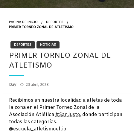
PÁGINA DE INICIO
DEPORTES
PRIMER TORNEO ZONAL DE ATLETISMO
DEPORTES
NOTICIAS
PRIMER TORNEO ZONAL DE
ATLETISMO
Publicado
Day
23 abril, 2023
el
Recibimos en nuestra localidad a atletas de toda
la zona en el Primer Torneo Zonal de la
Asociación Atlética
#SanJusto
, donde participan
todas las categorías.
@escuela_atletismoeltio