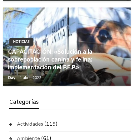
NOTICIAS
CAPACITACIÓN: «Solución a la
sobrepoblación canina y felina:
implementación del P.E.P.»
Day
1 abril, 2023
Categorías
(119)
Actividades
(61)
Ambiente