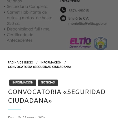
PÁGINA DE INICIO
INFORMACIÓN
CONVOCATORIA «SEGURIDAD CIUDADANA»
INFORMACIÓN
NOTICIAS
CONVOCATORIA «SEGURIDAD
CIUDADANA»
Publicado
Day
25 enero, 2024