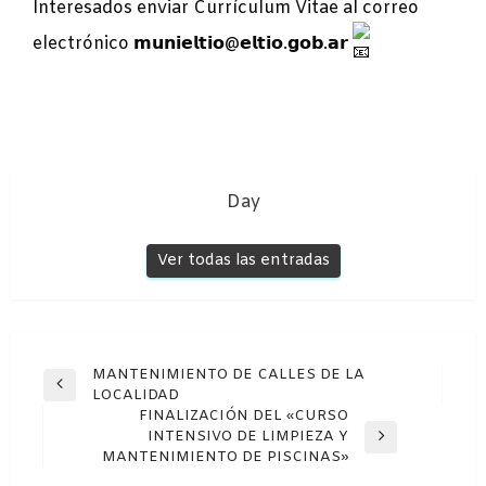
Interesados enviar Currículum Vitae al correo
electrónico 𝗺𝘂𝗻𝗶𝗲𝗹𝘁𝗶𝗼@𝗲𝗹𝘁𝗶𝗼.𝗴𝗼𝗯.𝗮𝗿
Day
Ver todas las entradas
Navegación
MANTENIMIENTO DE CALLES DE LA
Entrada
LOCALIDAD
de
anterior
FINALIZACIÓN DEL «CURSO
entradas
INTENSIVO DE LIMPIEZA Y
Entrada
MANTENIMIENTO DE PISCINAS»
siguiente