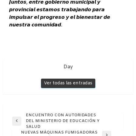
𝙅𝙪𝙣𝙩𝙤𝙨, 𝙚𝙣𝙩𝙧𝙚 𝙜𝙤𝙗𝙞𝙚𝙧𝙣𝙤 𝙢𝙪𝙣𝙞𝙘𝙞𝙥𝙖𝙡 𝙮
𝙥𝙧𝙤𝙫𝙞𝙣𝙘𝙞𝙖𝙡 𝙚𝙨𝙩𝙖𝙢𝙤𝙨 𝙩𝙧𝙖𝙗𝙖𝙟𝙖𝙣𝙙𝙤 𝙥𝙖𝙧𝙖
𝙞𝙢𝙥𝙪𝙡𝙨𝙖𝙧 𝙚𝙡 𝙥𝙧𝙤𝙜𝙧𝙚𝙨𝙤 𝙮 𝙚𝙡 𝙗𝙞𝙚𝙣𝙚𝙨𝙩𝙖𝙧 𝙙𝙚
𝙣𝙪𝙚𝙨𝙩𝙧𝙖 𝙘𝙤𝙢𝙪𝙣𝙞𝙙𝙖𝙙.
Day
Ver todas las entradas
Navegación
ENCUENTRO CON AUTORIDADES
DEL MINISTERIO DE EDUCACIÓN Y
de
Entrada
SALUD
anterior
entradas
NUEVAS MÁQUINAS FUMIGADORAS