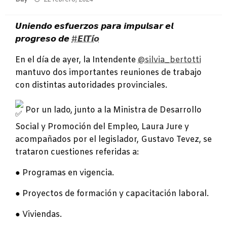
el
𝙐𝙣𝙞𝙚𝙣𝙙𝙤 𝙚𝙨𝙛𝙪𝙚𝙧𝙯𝙤𝙨 𝙥𝙖𝙧𝙖 𝙞𝙢𝙥𝙪𝙡𝙨𝙖𝙧 𝙚𝙡
𝙥𝙧𝙤𝙜𝙧𝙚𝙨𝙤 𝙙𝙚
#𝙀𝙡𝙏𝙞́𝙤
En el día de ayer, la Intendente
@silvia_bertotti
mantuvo dos importantes reuniones de trabajo
con distintas autoridades provinciales.
Por un lado, junto a la Ministra de Desarrollo
Social y Promoción del Empleo, Laura Jure y
acompañados por el legislador, Gustavo Tevez, se
trataron cuestiones referidas a:
●
Programas en vigencia.
● Proyectos de formación y capacitación laboral.
● Viviendas.