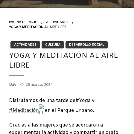
PÁGINA DE INICIO
ACTIVIDADES
YOGA Y MEDITACIÓN AL AIRE LIBRE
ACTIVIDADES
CULTURA
DESARROLLO SOCIAL
YOGA Y MEDITACIÓN AL AIRE
LIBRE
Publicado
Day
25 marzo, 2024
el
Disfrutamos de una tarde de#Yoga y
#Meditación
en el Parque Urbano.
Gracias a las mujeres que se acercaron a
experimentar la actividad y compartir un grato