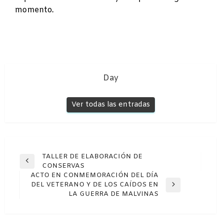
momento.
Day
Ver todas las entradas
Navegación
TALLER DE ELABORACIÓN DE
Entrada
CONSERVAS
de
anterior
ACTO EN CONMEMORACIÓN DEL DÍA
entradas
DEL VETERANO Y DE LOS CAÍDOS EN
Entrada
LA GUERRA DE MALVINAS
siguiente