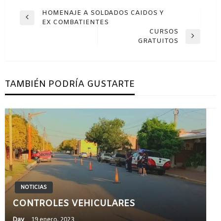
Navegación
HOMENAJE A SOLDADOS CAIDOS Y
Entrada
EX COMBATIENTES
de
anterior
CURSOS
entradas
Entrada
GRATUITOS
siguiente
TAMBIÉN PODRÍA GUSTARTE
NOTICIAS
CONTROLES VEHICULARES
Day
19 enero, 2023