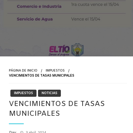
PÁGINA DE INICIO
IMPUESTOS
VENCIMIENTOS DE TASAS MUNICIPALES
IMPUESTOS
NOTICIAS
VENCIMIENTOS DE TASAS
MUNICIPALES
Publicado
Day
3 abril, 2024