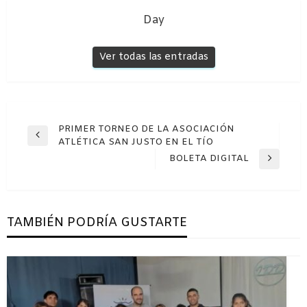
Day
Ver todas las entradas
Navegación
PRIMER TORNEO DE LA ASOCIACIÓN
Entrada
ATLÉTICA SAN JUSTO EN EL TÍO
de
anterior
BOLETA DIGITAL
Entrada
entradas
siguiente
TAMBIÉN PODRÍA GUSTARTE