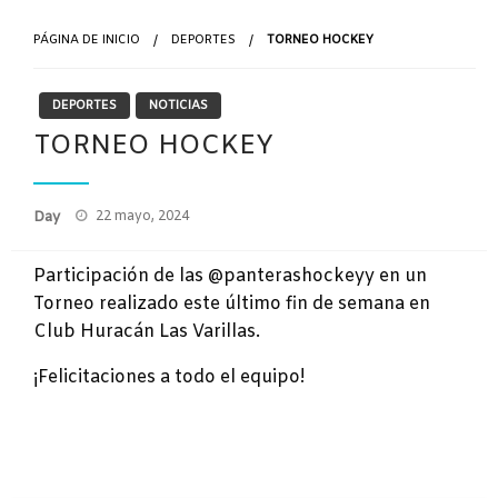
PÁGINA DE INICIO
DEPORTES
TORNEO HOCKEY
DEPORTES
NOTICIAS
TORNEO HOCKEY
Publicado
Day
22 mayo, 2024
el
Participación de las @panterashockeyy en un
Torneo realizado este último fin de semana en
Club Huracán Las Varillas.
¡Felicitaciones a todo el equipo!