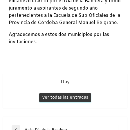
encabezó el Acto por el Día de la Bandera y tomó
juramento a aspirantes de segundo año
pertenecientes a la Escuela de Sub Oficiales de la
Provincia de Córdoba General Manuel Belgrano.
Agradecemos a estos dos municipios por las
invitaciones.
Day
Ver todas las entradas
Navegación
Acto Día de la Bandera