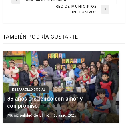
Entrada
de
RED DE MUNICIPIOS
anterior
Entrada
INCLUSIVOS
entradas
siguiente
TAMBIÉN PODRÍA GUSTARTE
DESARROLLO SOCIAL
39 años creciendo con amor y
compromiso.
Municipalidad de El Tío
18 junio, 2025