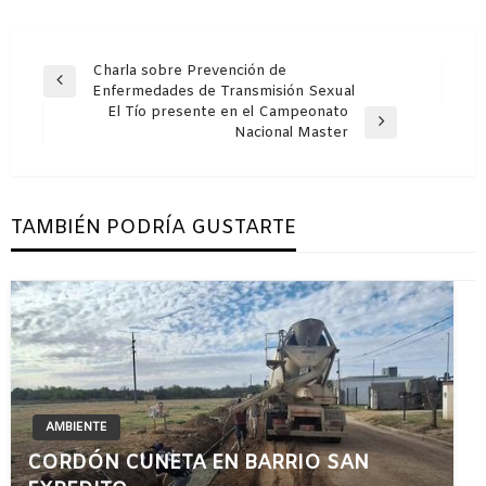
Navegación
Charla sobre Prevención de
Entrada
Enfermedades de Transmisión Sexual
de
anterior
El Tío presente en el Campeonato
entradas
Entrada
Nacional Master
siguiente
TAMBIÉN PODRÍA GUSTARTE
AMBIENTE
CORDÓN CUNETA EN BARRIO SAN