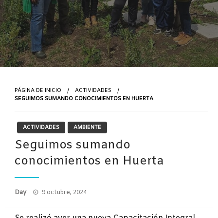
PÁGINA DE INICIO
ACTIVIDADES
SEGUIMOS SUMANDO CONOCIMIENTOS EN HUERTA
ACTIVIDADES
AMBIENTE
Seguimos sumando
conocimientos en Huerta
Publicado
Day
9 octubre, 2024
el