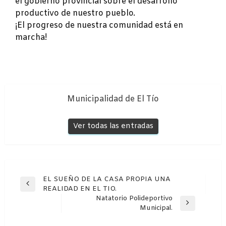
el gobierno provincial sobre el desarrollo
productivo de nuestro pueblo.
¡El progreso de nuestra comunidad está en
marcha!
Municipalidad de El Tío
Ver todas las entradas
Navegación
EL SUEÑO DE LA CASA PROPIA UNA
Entrada
REALIDAD EN EL TIO.
de
anterior
Natatorio Polideportivo
entradas
Entrada
Municipal.
siguiente