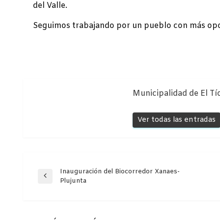
del Valle.
Seguimos trabajando por un pueblo con más opo
Municipalidad de El Tí
Ver todas las entradas
Navegación
Inauguración del Biocorredor Xanaes-
Entrada
Plujunta
anterior
de