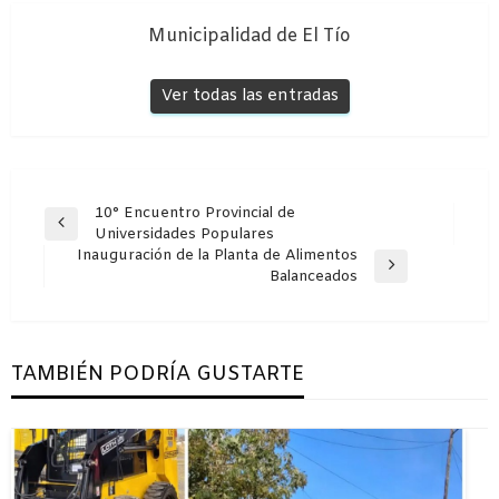
Municipalidad de El Tío
Ver todas las entradas
Navegación
10° Encuentro Provincial de
Entrada
Universidades Populares
de
anterior
Inauguración de la Planta de Alimentos
entradas
Entrada
Balanceados
siguiente
TAMBIÉN PODRÍA GUSTARTE