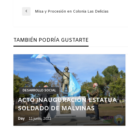
Navegación
Misa y Procesión en Colonia Las Delicias
Entrada
anterior
de
TAMBIÉN PODRÍA GUSTARTE
entradas
DESARROLLO SOCIAL
ACTO INAUGURACIÓN ESTATUA
SOLDADO DE MALVINAS
Day
11 junio, 2022