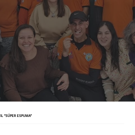
IL “SÚPER ESPUMA”