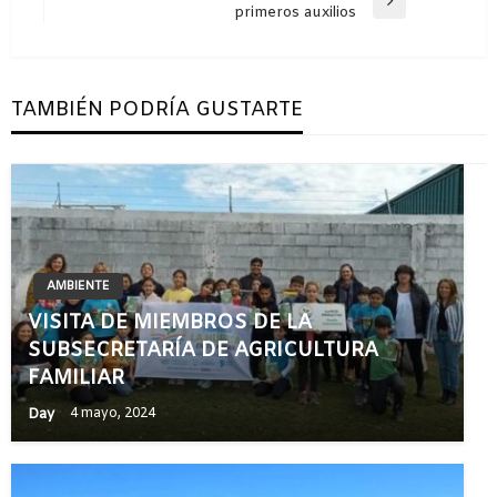
Entrada
primeros auxilios
entradas
siguiente
TAMBIÉN PODRÍA GUSTARTE
AMBIENTE
VISITA DE MIEMBROS DE LA
SUBSECRETARÍA DE AGRICULTURA
FAMILIAR
Day
4 mayo, 2024