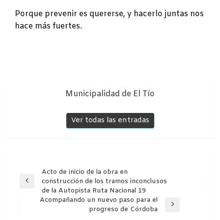
Porque prevenir es quererse, y hacerlo juntas nos
hace más fuertes.
Municipalidad de El Tío
Ver todas las entradas
Navegación
Acto de inicio de la obra en
construcción de los tramos inconclusos
de
Entrada
de la Autopista Ruta Nacional 19
anterior
entradas
Acompañando un nuevo paso para el
Entrada
progreso de Córdoba
siguiente