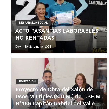
DESARROLLO SOCIAL
ACTO PASANTIAS LABORABLES
NO RENTADAS
Day
19 diciembre, 2023
EDUCACIÓN
Proyecto de Obra del Salón de
Usos Múltiples (S.U.M.) del I.P.E.M.
N°166 Capitán Gabriel del Valle