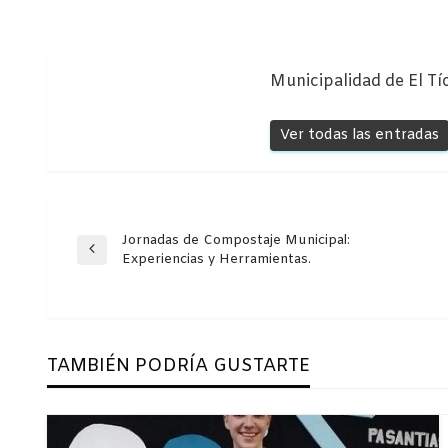
Municipalidad de El Tí
Ver todas las entradas
Navegación
Jornadas de Compostaje Municipal:
Entrada
Experiencias y Herramientas.
anterior
de
entradas
TAMBIÉN PODRÍA GUSTARTE