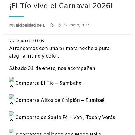
¡El Tío vive el Carnaval 2026!
Publicado
Municipalidad de El Tío
22 enero, 2026
el
22 enero, 2026
Arrancamos con una primera noche a pura
alegría, ritmo y color.
Sábado 31 de enero, nos acompañan:
Comparsa El Tío – Sambahe
Comparsa Altos de Chipión – Zumbaé
Comparsa de Santa Fé – Vení, Tocá y Verás
Y cerramos bailando con Modo Baile