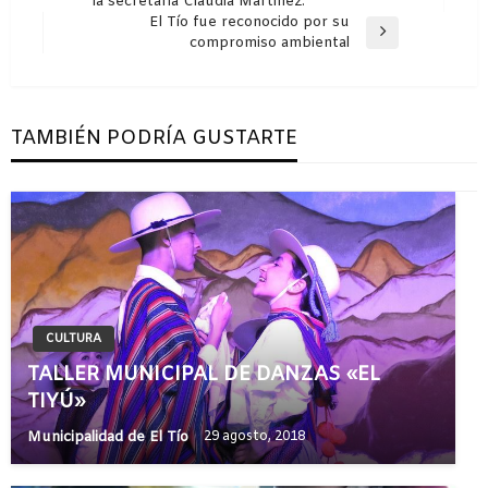
la secretaria Claudia Martínez.
anterior
entradas
El Tío fue reconocido por su
Entrada
compromiso ambiental
siguiente
TAMBIÉN PODRÍA GUSTARTE
CULTURA
TALLER MUNICIPAL DE DANZAS «EL
TIYÚ»
Municipalidad de El Tío
29 agosto, 2018