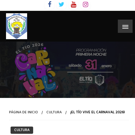
Skip
to
content
PÁGINA DE INICIO
CULTURA
¡EL TÍO VIVE EL CARNAVAL 2026!
CULTURA