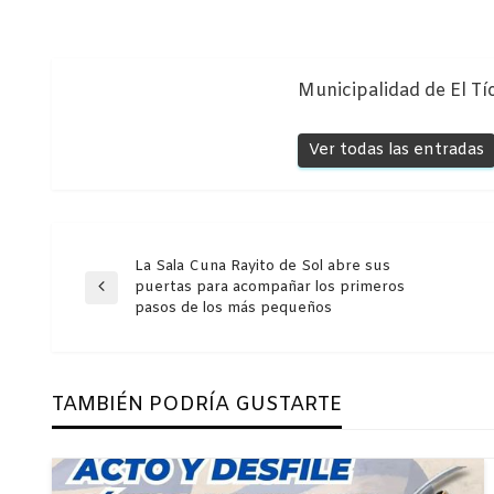
Municipalidad de El Tí
Ver todas las entradas
Navegación
La Sala Cuna Rayito de Sol abre sus
puertas para acompañar los primeros
Entrada
pasos de los más pequeños
anterior
de
entradas
TAMBIÉN PODRÍA GUSTARTE