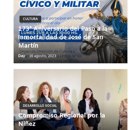
CULTURA
173° Aniversario del Paso a la
Inmortalidad de José de San
Martín
Day
16 agosto, 2023
DESARROLLO SOCIAL
Compromiso Regional por la
Niñez