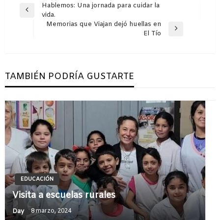
Navegación
Hablemos: Una jornada para cuidar la
Entrada
vida.
de
anterior
Memorias que Viajan dejó huellas en
entradas
Entrada
El Tío
siguiente
TAMBIÉN PODRÍA GUSTARTE
EDUCACIÓN
Visita a escuelas rurales
Day
8 marzo, 2024