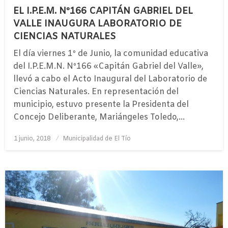
EL I.P.E.M. Nº166 CAPITÁN GABRIEL DEL
VALLE INAUGURA LABORATORIO DE
CIENCIAS NATURALES
El día viernes 1º de Junio, la comunidad educativa
del I.P.E.M.N. Nº166 «Capitán Gabriel del Valle»,
llevó a cabo el Acto Inaugural del Laboratorio de
Ciencias Naturales. En representación del
municipio, estuvo presente la Presidenta del
Concejo Deliberante, Mariángeles Toledo,…
Publicado
1 junio, 2018
Municipalidad de El Tío
el