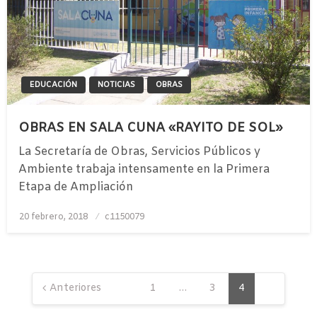
EDUCACIÓN
NOTICIAS
OBRAS
OBRAS EN SALA CUNA «RAYITO DE SOL»
La Secretaría de Obras, Servicios Públicos y
Ambiente trabaja intensamente en la Primera
Etapa de Ampliación
Publicado
20 febrero, 2018
c1150079
el
Navegación
de
Anteriores
1
…
3
4
entradas