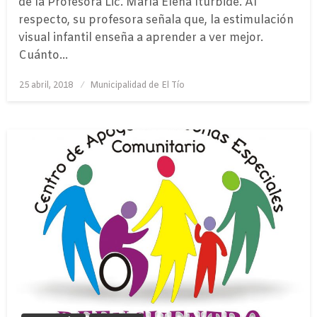
de la Profesora Lic. María Elena Iturbide. Al
respecto, su profesora señala que, la estimulación
visual infantil enseña a aprender a ver mejor.
Cuánto…
Publicado
25 abril, 2018
Municipalidad de El Tío
el