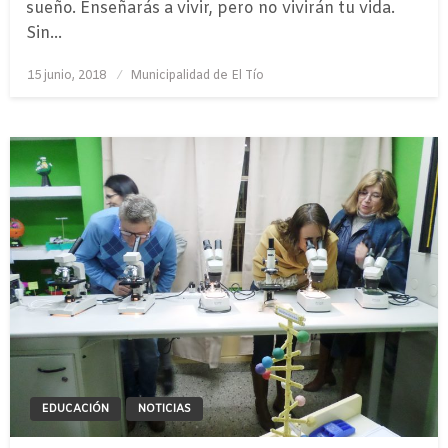
sueño. Enseñarás a vivir, pero no vivirán tu vida.
Sin…
Publicado
15 junio, 2018
Municipalidad de El Tío
el
EDUCACIÓN
NOTICIAS