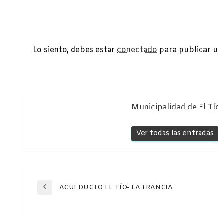
DEJA UNA RESPUESTA
Lo siento, debes estar
conectado
para publicar u
Municipalidad de El Tí
Ver todas las entradas
Navegación
ACUEDUCTO EL TÍO- LA FRANCIA
Entrada
anterior