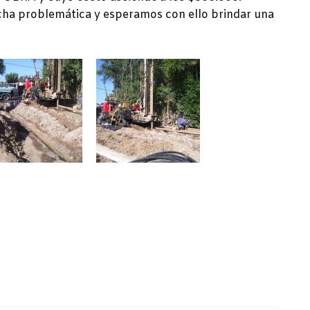
cha problemática y esperamos con ello brindar una