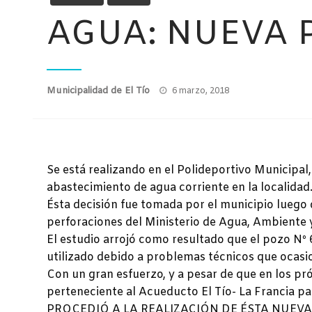
AGUA: NUEVA 
Publicado
Municipalidad de El Tío
6 marzo, 2018
el
Se está realizando en el Polideportivo Munici
abastecimiento de agua corriente en la localidad
Ésta decisión fue tomada por el municipio luego d
perforaciones del Ministerio de Agua, Ambiente y
El estudio arrojó como resultado que el pozo Nº
utilizado debido a problemas técnicos que ocas
Con un gran esfuerzo, y a pesar de que en los pr
perteneciente al Acueducto El Tío- La Francia p
PROCEDIÓ A LA REALIZACIÓN DE ÉSTA NUEVA OB