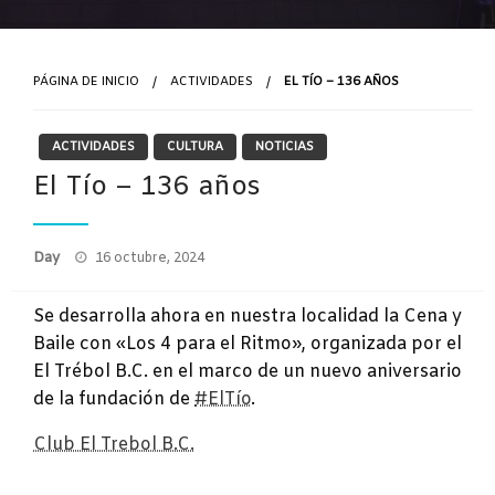
PÁGINA DE INICIO
ACTIVIDADES
EL TÍO – 136 AÑOS
ACTIVIDADES
CULTURA
NOTICIAS
El Tío – 136 años
Publicado
Day
16 octubre, 2024
el
Se desarrolla ahora en nuestra localidad la Cena y
Baile con «Los 4 para el Ritmo», organizada por el
El Trébol B.C. en el marco de un nuevo aniversario
de la fundación de
#ElTío
.
Club El Trebol B.C.