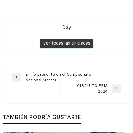
Day
Ver todas las entradas
Navegación
El Tío presente en el Campeonato
Entrada
Nacional Master
de
anterior
CIRCUITO FEM
entradas
Entrada
2024
siguiente
TAMBIÉN PODRÍA GUSTARTE