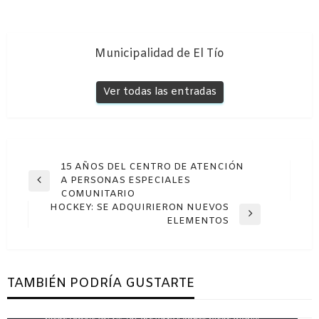
Municipalidad de El Tío
Ver todas las entradas
Navegación
15 AÑOS DEL CENTRO DE ATENCIÓN
A PERSONAS ESPECIALES
de
Entrada
COMUNITARIO
anterior
entradas
HOCKEY: SE ADQUIRIERON NUEVOS
Entrada
ELEMENTOS
siguiente
TAMBIÉN PODRÍA GUSTARTE