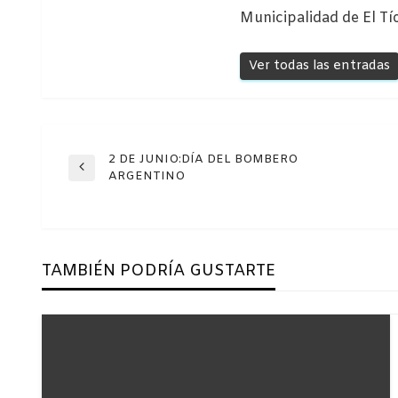
Municipalidad de El Tí
Ver todas las entradas
Navegación
2 DE JUNIO:DÍA DEL BOMBERO
Entrada
ARGENTINO
anterior
de
entradas
TAMBIÉN PODRÍA GUSTARTE