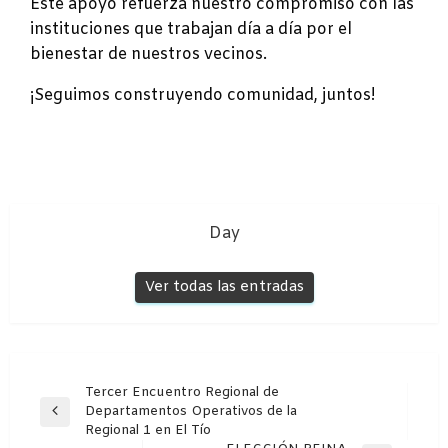
Este apoyo refuerza nuestro compromiso con las
instituciones que trabajan día a día por el
bienestar de nuestros vecinos.
¡Seguimos construyendo comunidad, juntos!
Day
Ver todas las entradas
Navegación
Tercer Encuentro Regional de
Departamentos Operativos de la
de
Entrada
Regional 1 en El Tío
anterior