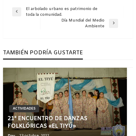
Navegación
El arbolado urbano es patrimonio de
Entrada
toda la comunidad.
de
anterior
Día Mundial del Medio
entradas
Entrada
Ambiente
siguiente
TAMBIÉN PODRÍA GUSTARTE
ACTIVIDADES
21° ENCUENTRO DE DANZAS
FOLKLÓRICAS «EL TIYÚ»