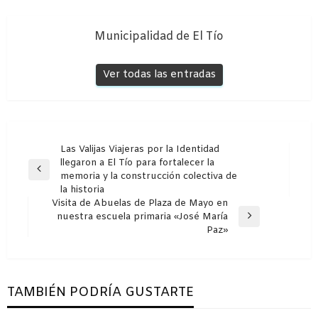
Municipalidad de El Tío
Ver todas las entradas
Navegación
Las Valijas Viajeras por la Identidad
llegaron a El Tío para fortalecer la
de
Entrada
memoria y la construcción colectiva de
entradas
anterior
la historia
Visita de Abuelas de Plaza de Mayo en
nuestra escuela primaria «José María
Entrada
Paz»
siguiente
TAMBIÉN PODRÍA GUSTARTE