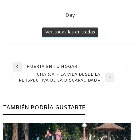
Day
Ver todas las entradas
Navegación
HUERTA EN TU HOGAR
Entrada
de
CHARLA: » LA VIDA DESDE LA
anterior
Entrada
PERSPECTIVA DE LA DISCAPACIDAD «
entradas
siguiente
TAMBIÉN PODRÍA GUSTARTE